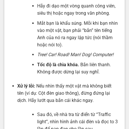
Hãy đi dạo một vòng quanh công viên,
siêu thị hoặc ngay trong văn phòng.
Mắt bạn là khẩu súng. Mỗi khi bạn nhìn
vào một vật, bạn phải “bắn” tên tiếng
Anh của nó ra ngay lập tức (nói thầm
hoặc nói to).
Tree! Car! Road! Man! Dog! Computer!
Tốc độ là chìa khóa.
Bắn liên thanh.
Không được dừng lại suy nghĩ.
Xử lý lỗi:
Nếu nhìn thấy một vật mà không biết
tên (ví dụ: Cột đèn giao thông), đừng đứng lại
dịch. Hãy lướt qua bắn cái khác ngay.
Sau đó, về nhà tra từ điển từ “Traffic
light”, nhìn hình ảnh cái đèn và đọc to 3
lần để nạp đạn cho lần sau.