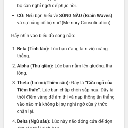
bộ cần nghỉ ngơi để phục hồi.
CÓ:
Nếu bạn hiểu về
SÓNG NÃO (Brain Waves)
và sự củng cố bộ nhớ (Memory Consolidation).
Hãy nhìn vào biểu đồ sóng não:
Beta (Tỉnh táo):
Lúc bạn đang làm việc căng
thẳng.
Alpha (Thư giãn):
Lúc bạn nằm lên giường, thả
lỏng.
Theta (Lơ mơ/Thiền sâu):
Đây là
“Cửa ngõ của
Tiềm thức”
. Lúc bạn chập chờn sắp ngủ. Đây là
thời điểm vàng để ám thị và nạp thông tin thẳng
vào não mà không bị sự nghi ngờ của ý thức
chặn lại.
Delta (Ngủ sâu):
Lúc này não đóng cửa để dọn