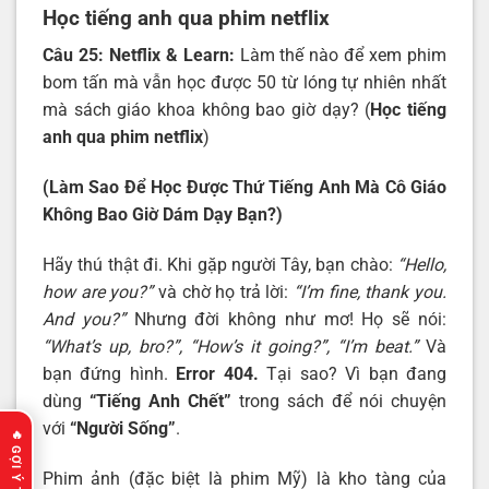
Học tiếng anh qua phim netflix
Câu 25: Netflix & Learn:
Làm thế nào để xem phim
bom tấn mà vẫn học được 50 từ lóng tự nhiên nhất
mà sách giáo khoa không bao giờ dạy? (
Học tiếng
anh qua phim netflix
)
(Làm Sao Để Học Được Thứ Tiếng Anh Mà Cô Giáo
Không Bao Giờ Dám Dạy Bạn?)
Hãy thú thật đi. Khi gặp người Tây, bạn chào:
“Hello,
how are you?”
và chờ họ trả lời:
“I’m fine, thank you.
And you?”
Nhưng đời không như mơ! Họ sẽ nói:
“What’s up, bro?”, “How’s it going?”, “I’m beat.”
Và
bạn đứng hình.
Error 404.
Tại sao? Vì bạn đang
dùng
“Tiếng Anh Chết”
trong sách để nói chuyện
với
“Người Sống”
.
Phim ảnh (đặc biệt là phim Mỹ) là kho tàng của