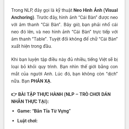
Trong NLP, đây gọi là kỹ thuật
Neo Hình Ảnh (Visual
Anchoring)
. Trước đây, hình ảnh “Cái Bàn” được neo
với âm thanh “Cái Bàn”. Bây giờ, bạn phải nhổ cái
neo đó lên, và neo hình ảnh “Cái Bàn” trực tiếp với
âm thanh “Table”. Tuyệt đối không để chữ “Cái Bàn”
xuất hiện trong đầu.
Khi bạn luyện tập điều này đủ nhiều, tiếng Việt sẽ bị
loại bỏ khỏi quy trình. Bạn nhìn thế giới bằng con
mắt của người Anh. Lúc đó, bạn không còn “dịch”
nữa. Bạn
PHẢN XẠ
.
👉
BÀI TẬP THỰC HÀNH (NLP – TRÒ CHƠI DÁN
NHÃN THỰC TẠI):
Game: “Bắn Tỉa Từ Vựng”
Luật chơi: