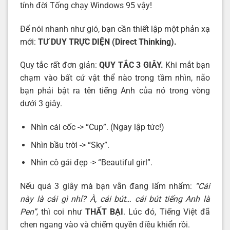
tính đời Tống chạy Windows 95 vậy!
Để nói nhanh như gió, bạn cần thiết lập một phản xạ
mới:
TƯ DUY TRỰC DIỆN (Direct Thinking).
Quy tắc rất đơn giản:
QUY TẮC 3 GIÂY
.
Khi mắt bạn
chạm vào bất cứ vật thể nào trong tầm nhìn, não
bạn phải bật ra tên tiếng Anh của nó trong vòng
dưới 3 giây.
Nhìn cái cốc -> “Cup”. (Ngay lập tức!)
Nhìn bầu trời -> “Sky”.
Nhìn cô gái đẹp -> “Beautiful girl”.
Nếu quá 3 giây mà bạn vẫn đang lẩm nhẩm:
“Cái
này là cái gì nhỉ? À, cái bút… cái bút tiếng Anh là
Pen”
, thì coi như
THẤT BẠI
. Lúc đó, Tiếng Việt đã
chen ngang vào và chiếm quyền điều khiển rồi.