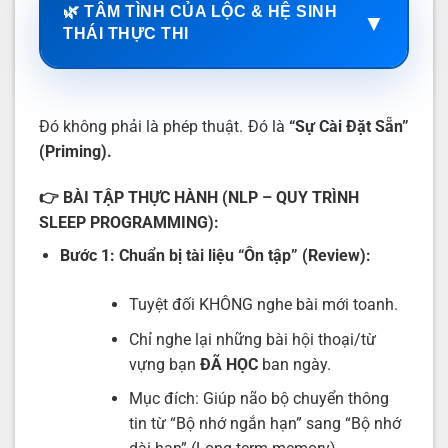
🌿 TÂM TÌNH CỦA LỘC & HỆ SINH
▼
THÁI THỰC THI
Đó không phải là phép thuật. Đó là
“Sự Cài Đặt Sẵn”
(Priming).
👉
BÀI TẬP THỰC HÀNH (NLP – QUY TRÌNH
SLEEP PROGRAMMING):
Bước 1: Chuẩn bị tài liệu “Ôn tập” (Review):
Tuyệt đối KHÔNG nghe bài mới toanh.
Chỉ nghe lại những bài hội thoại/từ
vựng bạn
ĐÃ HỌC
ban ngày.
Mục đích: Giúp não bộ chuyển thông
tin từ “Bộ nhớ ngắn hạn” sang “Bộ nhớ