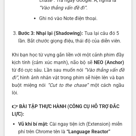
chase”
. Tra ngay Google. À, nghĩa là
“Vào thẳng vấn đề đi”
.
Ghi nó vào Note điện thoại.
Bước 3: Nhại lại (Shadowing):
Tua lại câu đó 5
lần. Bắt chước giọng điệu, thái độ của diễn viên.
Khi bạn học từ vựng gắn liền với một cảnh phim đầy
kịch tính (cảm xúc mạnh), não bộ sẽ
NEO (Anchor)
từ đó cực sâu. Lần sau muốn nói
“Vào thẳng vấn đề
đi”
, hình ảnh nhân vật trong phim sẽ hiện lên và bạn
buột miệng nói
“Cut to the chase”
một cách ngầu
lòi.
👉
BÀI TẬP THỰC HÀNH (CÔNG CỤ HỖ TRỢ ĐẮC
LỰC):
Vũ khí bí mật:
Cài ngay tiện ích (Extension) miễn
phí trên Chrome tên là
“Language Reactor”