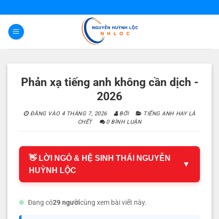
Bỏ
qua
nội
dung
Phản xạ tiếng anh không cần dịch -
2026
ĐĂNG VÀO
4 THÁNG 7, 2026
BỞI
TIẾNG ANH HAY LÀ
CHẾT
0 BÌNH LUẬN
👋 LỜI NGỎ & HỆ SINH THÁI NGUYỄN
▼
HUỲNH LỘC
Đang có
29 người
cùng xem bài viết này.