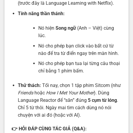
(trước đây là Language Learning with Netflix).
Tính năng thần thánh:
Nó hiện
Song ngữ
(Anh – Việt) cùng
lúc.
Nó cho phép bạn click vào bất cứ từ
nào để tra từ điển ngay trên màn hình.
Nó cho phép bạn tua lại từng câu thoại
chỉ bằng 1 phím bấm.
Thử thách:
Tối nay, chọn 1 tập phim Sitcom (như
Friends
hoặc
How I Met Your Mother
). Dùng
Language Reactor để “săn” đúng
5 cụm từ lóng
.
Chỉ 5 từ thôi. Ngày mai tìm cách dùng nó nói
chuyện với ai đó (hoặc với AI).
👉
HỎI ĐÁP CÙNG TÁC GIẢ (Q&A):