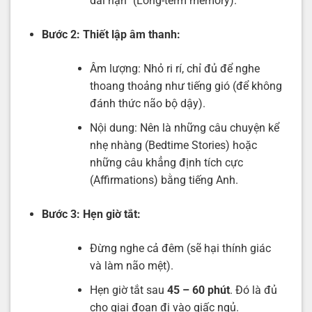
dài hạn” (Long-term memory).
Bước 2: Thiết lập âm thanh:
Âm lượng: Nhỏ ri rí, chỉ đủ để nghe
thoang thoảng như tiếng gió (để không
đánh thức não bộ dậy).
Nội dung: Nên là những câu chuyện kể
nhẹ nhàng (Bedtime Stories) hoặc
những câu khẳng định tích cực
(Affirmations) bằng tiếng Anh.
Bước 3: Hẹn giờ tắt:
Đừng nghe cả đêm (sẽ hại thính giác
và làm não mệt).
Hẹn giờ tắt sau
45 – 60 phút
. Đó là đủ
cho giai đoạn đi vào giấc ngủ.