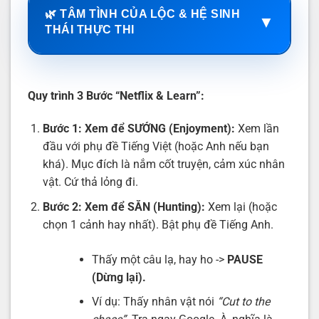
🌿 TÂM TÌNH CỦA LỘC & HỆ SINH
▼
THÁI THỰC THI
Quy trình 3 Bước “Netflix & Learn”:
Bước 1: Xem để SƯỚNG (Enjoyment):
Xem lần
đầu với phụ đề Tiếng Việt (hoặc Anh nếu bạn
khá). Mục đích là nắm cốt truyện, cảm xúc nhân
vật. Cứ thả lỏng đi.
Bước 2: Xem để SĂN (Hunting):
Xem lại (hoặc
chọn 1 cảnh hay nhất). Bật phụ đề Tiếng Anh.
Thấy một câu lạ, hay ho ->
PAUSE
(Dừng lại).
Ví dụ: Thấy nhân vật nói
“Cut to the