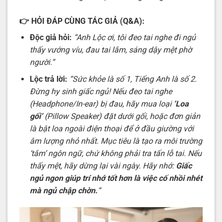
👉
HỎI ĐÁP CÙNG TÁC GIẢ (Q&A):
Độc giả hỏi:
“Anh Lộc ơi, tôi đeo tai nghe đi ngủ
thấy vướng víu, đau tai lắm, sáng dậy mệt phờ
người.”
Lộc trả lời:
“Sức khỏe là số 1, Tiếng Anh là số 2.
Đừng hy sinh giấc ngủ! Nếu đeo tai nghe
(Headphone/In-ear) bị đau, hãy mua loại
‘Loa
gối’
(Pillow Speaker) đặt dưới gối, hoặc đơn giản
là bật loa ngoài điện thoại để ở đầu giường với
âm lượng nhỏ nhất. Mục tiêu là tạo ra môi trường
‘tắm’ ngôn ngữ, chứ không phải tra tấn lỗ tai. Nếu
thấy mệt, hãy dừng lại vài ngày. Hãy nhớ:
Giấc
ngủ ngon giúp trí nhớ tốt hơn là việc cố nhồi nhét
mà ngủ chập chờn.
“