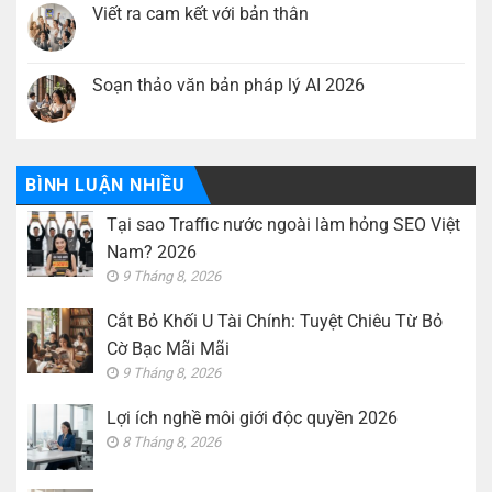
hỏng
Bỏ
luận
Viết ra cam kết với bản thân
SEO
Khối
ở
Việt
U
Lợi
Không
Nam?
Tài
ích
có
2026
Chính:
nghề
bình
Tuyệt
môi
luận
Soạn thảo văn bản pháp lý AI 2026
Chiêu
giới
ở
Từ
độc
Viết
Không
Bỏ
quyền
ra
có
Cờ
2026
cam
bình
Bạc
kết
luận
Mãi
với
ở
Mãi
bản
Soạn
BÌNH LUẬN NHIỀU
thân
thảo
văn
Tại sao Traffic nước ngoài làm hỏng SEO Việt
bản
pháp
Nam? 2026
lý
AI
9 Tháng 8, 2026
2026
Cắt Bỏ Khối U Tài Chính: Tuyệt Chiêu Từ Bỏ
Cờ Bạc Mãi Mãi
9 Tháng 8, 2026
Lợi ích nghề môi giới độc quyền 2026
8 Tháng 8, 2026