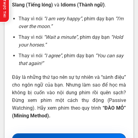
🔥 GỢI Ý THỰC THI
Slang (Tiếng lóng)
và
Idioms (Thành ngữ)
.
Thay vì nói
“I am very happy”
, phim dạy bạn
“I’m
over the moon.”
Thay vì nói
“Wait a minute”
, phim dạy bạn
“Hold
your horses.”
Thay vì nói
“I agree”
, phim dạy bạn
“You can say
that again!”
Đây là những thứ tạo nên sự tự nhiên và “sành điệu”
cho ngôn ngữ của bạn. Nhưng làm sao để học mà
không bị cuốn vào nội dung phim rồi quên sạch?
Đừng xem phim một cách thụ động (Passive
Watching). Hãy xem phim theo quy trình
“ĐÀO MỎ”
(Mining Method).