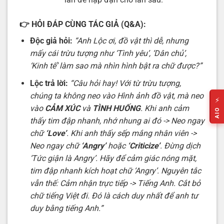
👉
HỎI ĐÁP CÙNG TÁC GIẢ (Q&A):
Độc giả hỏi:
“Anh Lộc ơi, đồ vật thì dễ, nhưng
mấy cái trừu tượng như ‘Tình yêu’, ‘Dân chủ’,
‘Kinh tế’ làm sao mà nhìn hình bật ra chữ được?”
Lộc trả lời:
“Câu hỏi hay! Với từ trừu tượng,
chúng ta không neo vào Hình ảnh đồ vật, mà neo
⚡
vào
CẢM XÚC
và
TÌNH HUỐNG
. Khi anh cảm
AIO
thấy tim đập nhanh, nhớ nhung ai đó -> Neo ngay
chữ
‘Love’
. Khi anh thấy sếp mắng nhân viên ->
Neo ngay chữ
‘Angry’
hoặc
‘Criticize’
. Đừng dịch
‘Tức giận là Angry’. Hãy để cảm giác nóng mặt,
tim đập nhanh kích hoạt chữ ‘Angry’. Nguyên tắc
vẫn thế: Cảm nhận trực tiếp -> Tiếng Anh. Cắt bỏ
chữ tiếng Việt đi. Đó là cách duy nhất để anh tư
duy bằng tiếng Anh.”