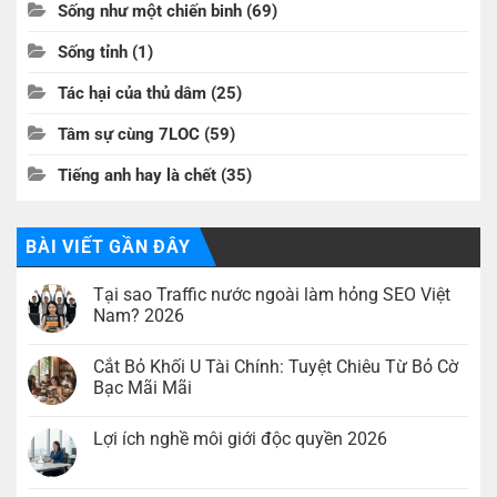
Sống như một chiến binh
(69)
Sống tỉnh
(1)
Tác hại của thủ dâm
(25)
Tâm sự cùng 7LOC
(59)
Tiếng anh hay là chết
(35)
BÀI VIẾT GẦN ĐÂY
Tại sao Traffic nước ngoài làm hỏng SEO Việt
Nam? 2026
Không
có
Cắt Bỏ Khối U Tài Chính: Tuyệt Chiêu Từ Bỏ Cờ
bình
luận
Bạc Mãi Mãi
ở
Tại
Không
sao
có
Lợi ích nghề môi giới độc quyền 2026
Traffic
bình
nước
luận
Không
ngoài
ở
có
làm
Cắt
bình