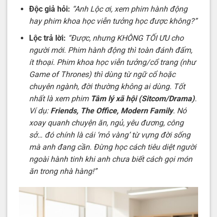
Độc giả hỏi:
“Anh Lộc ơi, xem phim hành động
hay phim khoa học viễn tưởng học được không?”
Lộc trả lời:
“Được, nhưng KHÔNG TỐI ƯU cho
người mới. Phim hành động thì toàn đánh đấm,
ít thoại. Phim khoa học viễn tưởng/cổ trang (như
Game of Thrones) thì dùng từ ngữ cổ hoặc
chuyên ngành, đời thường không ai dùng. Tốt
nhất là xem phim
Tâm lý xã hội (Sitcom/Drama)
.
Ví dụ:
Friends, The Office, Modern Family
. Nó
xoay quanh chuyện ăn, ngủ, yêu đương, công
sở… đó chính là cái ‘mỏ vàng’ từ vựng đời sống
mà anh đang cần. Đừng học cách tiêu diệt người
ngoài hành tinh khi anh chưa biết cách gọi món
ăn trong nhà hàng!”