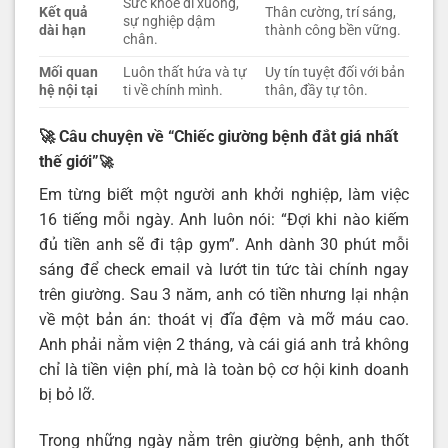
Sức khỏe đi xuống,
Kết quả
Thân cường, trí sáng,
sự nghiệp dậm
dài hạn
thành công bền vững.
chân.
Mối quan
Luôn thất hứa và tự
Uy tín tuyệt đối với bản
hệ nội tại
ti về chính mình.
thân, đầy tự tôn.
🚀 Câu chuyện về “Chiếc giường bệnh đắt giá nhất
thế giới”
🚀
Em từng biết một người anh khởi nghiệp, làm việc
16 tiếng mỗi ngày. Anh luôn nói: “Đợi khi nào kiếm
đủ tiền anh sẽ đi tập gym”. Anh dành 30 phút mỗi
sáng để check email và lướt tin tức tài chính ngay
trên giường. Sau 3 năm, anh có tiền nhưng lại nhận
về một bản án: thoát vị đĩa đệm và mỡ máu cao.
Anh phải nằm viện 2 tháng, và cái giá anh trả không
chỉ là tiền viện phí, mà là toàn bộ cơ hội kinh doanh
bị bỏ lỡ.
Trong những ngày nằm trên giường bệnh, anh thốt