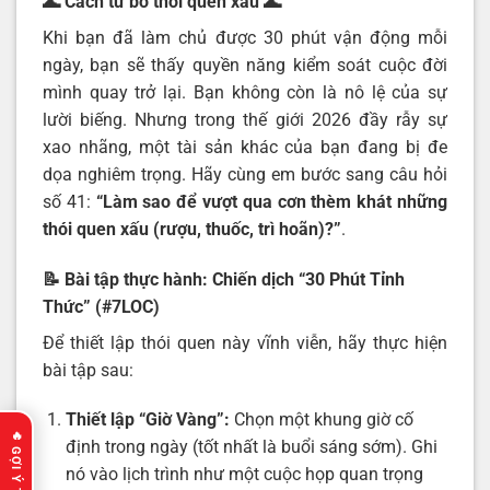
🌊 Cách từ bỏ thói quen xấu
🌊
Khi bạn đã làm chủ được 30 phút vận động mỗi
ngày, bạn sẽ thấy quyền năng kiểm soát cuộc đời
mình quay trở lại. Bạn không còn là nô lệ của sự
lười biếng. Nhưng trong thế giới 2026 đầy rẫy sự
xao nhãng, một tài sản khác của bạn đang bị đe
dọa nghiêm trọng. Hãy cùng em bước sang câu hỏi
số 41:
“
Làm sao để vượt qua cơn thèm khát những
thói quen xấu (rượu, thuốc, trì hoãn)
?”
.
📝 Bài tập thực hành: Chiến dịch “30 Phút Tỉnh
Thức” (#7LOC)
Để thiết lập thói quen này vĩnh viễn, hãy thực hiện
bài tập sau:
Thiết lập “Giờ Vàng”:
Chọn một khung giờ cố
định trong ngày (tốt nhất là buổi sáng sớm). Ghi
nó vào lịch trình như một cuộc họp quan trọng