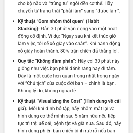
cho bộ não và “trùng tu” ngôi đền cơ thể. Hãy
chuyển từ trạng thái “phải làm” sang “được làm”.
Kỹ thuật “Gom nhóm thói quen” (Habit
Stacking):
Gắn 30 phút vận động vào một hoạt
động cố định. Ví dụ: “Ngay sau khi kết thúc giờ
làm việc, tôi sẽ xỏ giày vào chân”. Khi hành động
xỏ giày hoàn thành, 80% trận chiến đã thắng lợi.
Quy tắc “Không đàm phán”:
Hãy coi 30 phút này
giống như việc bạn phải đánh răng hay đi tắm.
Đây là một cuộc hẹn quan trọng nhất trong ngày
với “Chủ tịch” của cuộc đời bạn – chính là bạn.
Không lý do, không ngoại lệ.
Kỹ thuật “Visualizing the Cost” (Hình dung về cái
giá):
Mỗi khi định bỏ tập, hãy nhắm mắt lại và
hình dung cơ thể mình sau 5 năm nữa nếu tiếp
tục trì trệ: uể oải, bệnh tật và già nua. Sau đó, hãy
hình dung phiên bản chiến binh rực rỡ nếu bạn