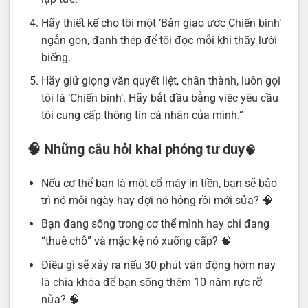
Hãy thiết kế cho tôi một ‘Bản giao ước Chiến binh’
ngắn gọn, đanh thép để tôi đọc mỗi khi thấy lười
biếng.
Hãy giữ giọng văn quyết liệt, chân thành, luôn gọi
tôi là ‘Chiến binh’. Hãy bắt đầu bằng việc yêu cầu
tôi cung cấp thông tin cá nhân của mình.”
🧠 Những câu hỏi khai phóng tư duy
🧠
Nếu cơ thể bạn là một cổ máy in tiền, bạn sẽ bảo
trì nó mỗi ngày hay đợi nó hỏng rồi mới sửa? 🧠
Bạn đang sống trong cơ thể mình hay chỉ đang
“thuê chỗ” và mặc kệ nó xuống cấp? 🧠
Điều gì sẽ xảy ra nếu 30 phút vận động hôm nay
là chìa khóa để bạn sống thêm 10 năm rực rỡ
nữa? 🧠