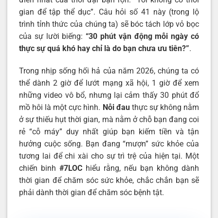
gian để tập thể dục”. Câu hỏi số 41 này (trong lộ
trình tỉnh thức của chúng ta) sẽ bóc tách lớp vỏ bọc
của sự lười biếng:
“
30 phút vận động mỗi ngày có
thực sự quá khó hay chỉ là do bạn chưa ưu tiên
?”
.
Trong nhịp sống hối hả của năm 2026, chúng ta có
thể dành 2 giờ để lướt mạng xã hội, 1 giờ để xem
những video vô bổ, nhưng lại cảm thấy 30 phút đổ
mồ hôi là một cực hình.
Nỗi đau
thực sự không nằm
ở sự thiếu hụt thời gian, mà nằm ở chỗ bạn đang coi
rẻ “cỗ máy” duy nhất giúp bạn kiếm tiền và tận
hưởng cuộc sống. Bạn đang “mượn” sức khỏe của
tương lai để chi xài cho sự trì trệ của hiện tại. Một
chiến binh
#7LOC
hiểu rằng, nếu bạn không dành
thời gian để chăm sóc sức khỏe, chắc chắn bạn sẽ
phải dành thời gian để chăm sóc bệnh tật.