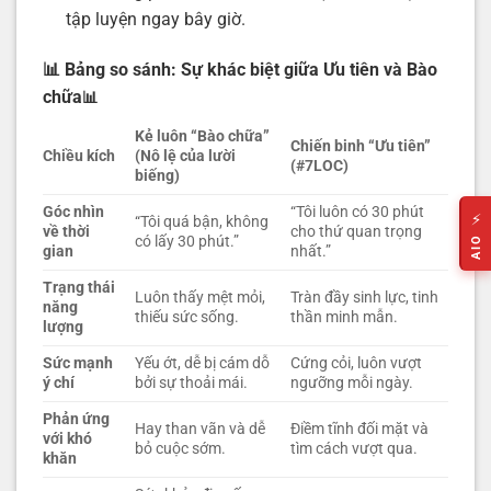
tập luyện ngay bây giờ.
📊 Bảng so sánh: Sự khác biệt giữa Ưu tiên và Bào
chữa
📊
Kẻ luôn “Bào chữa”
Chiến binh “Ưu tiên”
Chiều kích
(Nô lệ của lười
(#7LOC)
biếng)
Góc nhìn
“Tôi luôn có 30 phút
⚡
“Tôi quá bận, không
về thời
cho thứ quan trọng
có lấy 30 phút.”
AIO
gian
nhất.”
Trạng thái
Luôn thấy mệt mỏi,
Tràn đầy sinh lực, tinh
năng
thiếu sức sống.
thần minh mẫn.
lượng
Sức mạnh
Yếu ớt, dễ bị cám dỗ
Cứng cỏi, luôn vượt
ý chí
bởi sự thoải mái.
ngưỡng mỗi ngày.
Phản ứng
Hay than vãn và dễ
Điềm tĩnh đối mặt và
với khó
bỏ cuộc sớm.
tìm cách vượt qua.
khăn