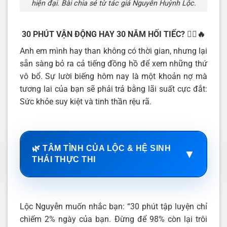
hiện đại. Bài chia sẻ từ tác giả Nguyễn Huỳnh Lộc.
30 PHÚT VẬN ĐỘNG HAY 30 NĂM HỐI TIẾC?
🏃‍♂️🔥
Anh em mình hay than không có thời gian, nhưng lại
sẵn sàng bỏ ra cả tiếng đồng hồ để xem những thứ
vô bổ. Sự lười biếng hôm nay là một khoản nợ mà
tương lai của bạn sẽ phải trả bằng lãi suất cực đắt:
Sức khỏe suy kiệt và tinh thần rệu rã.
🌿 TÂM TÌNH CỦA LỘC & HỆ SINH
▼
THÁI THỰC THI
Lộc Nguyễn muốn nhắc bạn: “30 phút tập luyện chỉ
chiếm 2% ngày của bạn. Đừng để 98% còn lại trôi