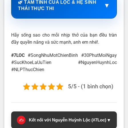
🌿 TÂM TÌNH CỦA LỘC & HỆ SINH
▼
THÁI THỰC THI
Hãy sống sao cho mỗi nhịp thở của bạn đều tràn
đầy quyền năng và sức mạnh, anh em nhé!.
#7LOC
#SongNhuMotChienBinh #30PhutMoiNgay
#SucKhoeLaUuTien #NguyenHuynhLoc
#NLPThucChien
5/5 - (1 bình chọn)
Kết nối với Nguyễn Huỳnh Lộc (#7Loc)
▼
✍️