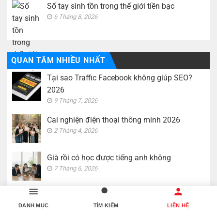
Số tay sinh tồn trong thế giới tiền bạc
6 Tháng 8, 2026
QUAN TÂM NHIỀU NHẤT
Tại sao Traffic Facebook không giúp SEO?
2026
9 Tháng 7, 2026
Cai nghiện điện thoại thông minh 2026
2 Tháng 4, 2026
Già rồi có học được tiếng anh không
7 Tháng 6, 2026
Vượt qua nỗi sợ bị từ chối 2026
6 Tháng 4, 2026
DANH MỤC
TÌM KIẾM
LIÊN HỆ