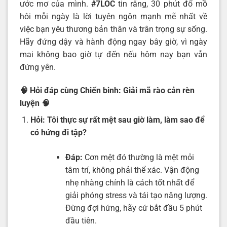
ước mơ của mình.
#7LOC
tin rằng, 30 phút đổ mồ
hôi mỗi ngày là lời tuyên ngôn mạnh mẽ nhất về
việc bạn yêu thương bản thân và trân trọng sự sống.
Hãy đứng dậy và hành động ngay bây giờ, vì ngày
mai không bao giờ tự đến nếu hôm nay bạn vẫn
đứng yên.
🧠 Hỏi đáp cùng Chiến binh: Giải mã rào cản rèn
luyện
🧠
Hỏi:
Tôi thực sự rất mệt sau giờ làm, làm sao để
có hứng đi tập?
Đáp:
Cơn mệt đó thường là mệt mỏi
tâm trí, không phải thể xác. Vận động
nhẹ nhàng chính là cách tốt nhất để
giải phóng stress và tái tạo năng lượng.
Đừng đợi hứng, hãy cứ bắt đầu 5 phút
đầu tiên.