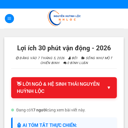
Bỏ
qua
nội
dung
Lợi ích 30 phút vận động - 2026
ĐĂNG VÀO
7 THÁNG 5, 2026
BỞI
SỐNG NHƯ MỘT
CHIẾN BINH
0 BÌNH LUẬN
👋 LỜI NGỎ & HỆ SINH THÁI NGUYỄN
▼
HUỲNH LỘC
Đang có
17 người
cùng xem bài viết này.
🤖 AI TÓM TẮT THỰC CHIẾN: