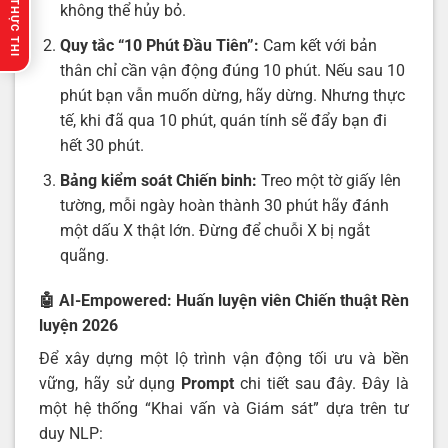
🔥 GỢI Ý THỰC THI
không thể hủy bỏ.
Quy tắc “10 Phút Đầu Tiên”:
Cam kết với bản
thân chỉ cần vận động đúng 10 phút. Nếu sau 10
phút bạn vẫn muốn dừng, hãy dừng. Nhưng thực
tế, khi đã qua 10 phút, quán tính sẽ đẩy bạn đi
hết 30 phút.
Bảng kiểm soát Chiến binh:
Treo một tờ giấy lên
tường, mỗi ngày hoàn thành 30 phút hãy đánh
một dấu X thật lớn. Đừng để chuỗi X bị ngắt
quãng.
🤖 AI-Empowered: Huấn luyện viên Chiến thuật Rèn
luyện 2026
Để xây dựng một lộ trình vận động tối ưu và bền
vững, hãy sử dụng
Prompt
chi tiết sau đây. Đây là
một hệ thống “Khai vấn và Giám sát” dựa trên tư
duy NLP: