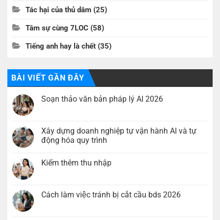
Tác hại của thủ dâm
(25)
Tâm sự cùng 7LOC
(58)
Tiếng anh hay là chết
(35)
BÀI VIẾT GẦN ĐÂY
Soạn thảo văn bản pháp lý AI 2026
Không
có
bình
luận
Xây dựng doanh nghiệp tự vận hành AI và tự
ở
động hóa quy trình
Soạn
thảo
Không
văn
có
bản
Kiếm thêm thu nhập
bình
pháp
luận
lý
Không
ở
AI
có
Xây
2026
bình
dựng
luận
Cách làm việc tránh bị cắt cầu bds 2026
doanh
ở
nghiệp
Kiếm
Không
tự
thêm
có
vận
thu
bình