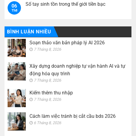
hành
nhập
luận
Số tay sinh tồn trong thế giới tiền bạc
AI
06
ở
và
Th8
Cách
Không
tự
làm
có
động
việc
bình
hóa
tránh
luận
quy
bị
ở
trình
cắt
Số
BÌNH LUẬN NHIỀU
cầu
tay
bds
sinh
Soạn thảo văn bản pháp lý AI 2026
2026
tồn
trong
7 Tháng 8, 2026
thế
giới
tiền
bạc
Xây dựng doanh nghiệp tự vận hành AI và tự
động hóa quy trình
7 Tháng 8, 2026
Kiếm thêm thu nhập
7 Tháng 8, 2026
Cách làm việc tránh bị cắt cầu bds 2026
6 Tháng 8, 2026