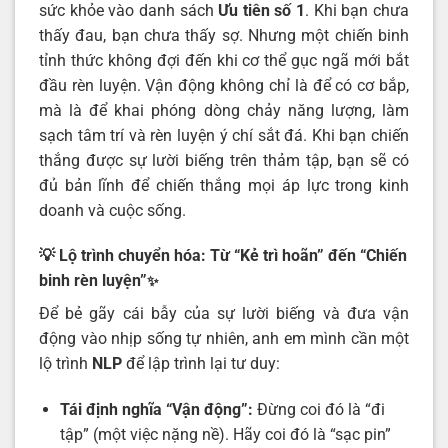
sức khỏe vào danh sách
Ưu tiên số 1
. Khi bạn chưa
thấy đau, bạn chưa thấy sợ. Nhưng một chiến binh
tỉnh thức không đợi đến khi cơ thể gục ngã mới bắt
đầu rèn luyện. Vận động không chỉ là để có cơ bắp,
mà là để khai phóng dòng chảy năng lượng, làm
sạch tâm trí và rèn luyện ý chí sắt đá. Khi bạn chiến
thắng được sự lười biếng trên thảm tập, bạn sẽ có
đủ bản lĩnh để chiến thắng mọi áp lực trong kinh
doanh và cuộc sống.
💡 Lộ trình chuyển hóa: Từ “Kẻ trì hoãn” đến “Chiến
binh rèn luyện”
✨
Để bẻ gãy cái bẫy của sự lười biếng và đưa vận
động vào nhịp sống tự nhiên, anh em mình cần một
lộ trình
NLP
để lập trình lại tư duy:
Tái định nghĩa “Vận động”:
Đừng coi đó là “đi
tập” (một việc nặng nề). Hãy coi đó là “sạc pin”