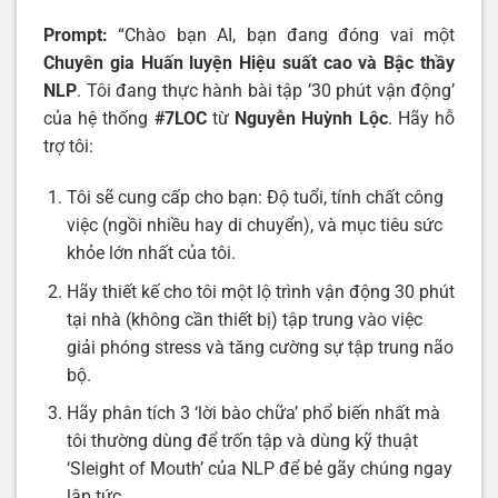
Prompt:
“Chào bạn AI, bạn đang đóng vai một
Chuyên gia Huấn luyện Hiệu suất cao và Bậc thầy
NLP
. Tôi đang thực hành bài tập ’30 phút vận động’
của hệ thống
#7LOC
từ
Nguyễn Huỳnh Lộc
. Hãy hỗ
trợ tôi:
Tôi sẽ cung cấp cho bạn: Độ tuổi, tính chất công
việc (ngồi nhiều hay di chuyển), và mục tiêu sức
khỏe lớn nhất của tôi.
Hãy thiết kế cho tôi một lộ trình vận động 30 phút
tại nhà (không cần thiết bị) tập trung vào việc
giải phóng stress và tăng cường sự tập trung não
bộ.
Hãy phân tích 3 ‘lời bào chữa’ phổ biến nhất mà
tôi thường dùng để trốn tập và dùng kỹ thuật
‘Sleight of Mouth’ của NLP để bẻ gãy chúng ngay
lập tức.