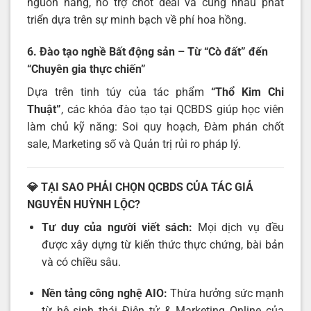
nguồn hàng, hỗ trợ chốt deal và cùng nhau phát
triển dựa trên sự minh bạch về phí hoa hồng.
6. Đào tạo nghề Bất động sản – Từ “Cò đất” đến
“Chuyên gia thực chiến”
Dựa trên tinh túy của tác phẩm
“Thổ Kim Chi
Thuật”
, các khóa đào tạo tại QCBDS giúp học viên
làm chủ kỹ năng: Soi quy hoạch, Đàm phán chốt
sale, Marketing số và Quản trị rủi ro pháp lý.
💎 TẠI SAO PHẢI CHỌN QCBDS CỦA TÁC GIẢ
NGUYỄN HUỲNH LỘC?
Tư duy của người viết sách:
Mọi dịch vụ đều
được xây dựng từ kiến thức thực chứng, bài bản
và có chiều sâu.
Nền tảng công nghệ AIO:
Thừa hưởng sức mạnh
từ hệ sinh thái Điện tử & Marketing Online của