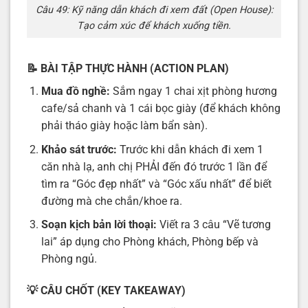
Câu 49: Kỹ năng dẫn khách đi xem đất (Open House):
Tạo cảm xúc để khách xuống tiền.
📝
BÀI TẬP THỰC HÀNH (ACTION PLAN)
Mua đồ nghề:
Sắm ngay 1 chai xịt phòng hương
cafe/sả chanh và 1 cái bọc giày (để khách không
phải tháo giày hoặc làm bẩn sàn).
Khảo sát trước:
Trước khi dẫn khách đi xem 1
căn nhà lạ, anh chị PHẢI đến đó trước 1 lần để
tìm ra “Góc đẹp nhất” và “Góc xấu nhất” để biết
đường mà che chắn/khoe ra.
Soạn kịch bản lời thoại:
Viết ra 3 câu “Vẽ tương
lai” áp dụng cho Phòng khách, Phòng bếp và
Phòng ngủ.
💡
CÂU CHỐT (KEY TAKEAWAY)