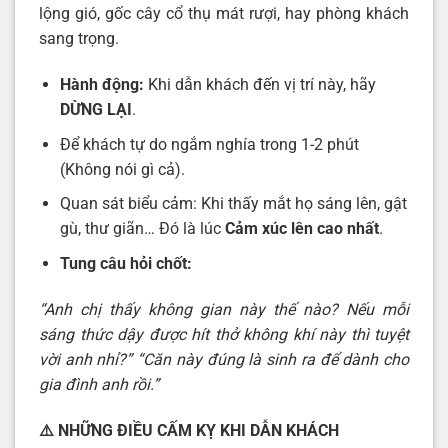
lộng gió, gốc cây cổ thụ mát rượi, hay phòng khách
sang trọng.
Hành động:
Khi dẫn khách đến vị trí này, hãy
DỪNG LẠI
.
Để khách tự do ngắm nghía trong 1-2 phút
(Không nói gì cả).
Quan sát biểu cảm: Khi thấy mắt họ sáng lên, gật
gù, thư giãn… Đó là lúc
Cảm xúc lên cao nhất
.
Tung câu hỏi chốt:
“Anh chị thấy không gian này thế nào? Nếu mỗi
sáng thức dậy được hít thở không khí này thì tuyệt
vời anh nhỉ?”
“Căn này đúng là sinh ra để dành cho
gia đình anh rồi.”
⚠️
NHỮNG ĐIỀU CẤM KỴ KHI DẪN KHÁCH