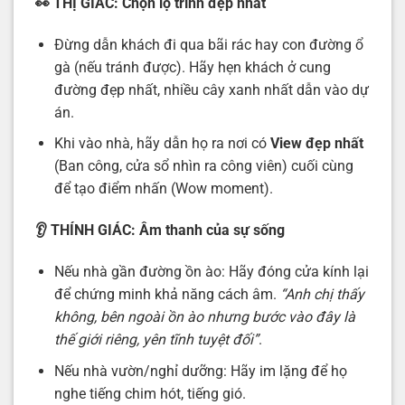
👀
THỊ GIÁC: Chọn lộ trình đẹp nhất
Đừng dẫn khách đi qua bãi rác hay con đường ổ
gà (nếu tránh được). Hãy hẹn khách ở cung
đường đẹp nhất, nhiều cây xanh nhất dẫn vào dự
án.
Khi vào nhà, hãy dẫn họ ra nơi có
View đẹp nhất
(Ban công, cửa sổ nhìn ra công viên) cuối cùng
để tạo điểm nhấn (Wow moment).
👂
THÍNH GIÁC: Âm thanh của sự sống
Nếu nhà gần đường ồn ào: Hãy đóng cửa kính lại
để chứng minh khả năng cách âm.
“Anh chị thấy
không, bên ngoài ồn ào nhưng bước vào đây là
thế giới riêng, yên tĩnh tuyệt đối”
.
Nếu nhà vườn/nghỉ dưỡng: Hãy im lặng để họ
nghe tiếng chim hót, tiếng gió.