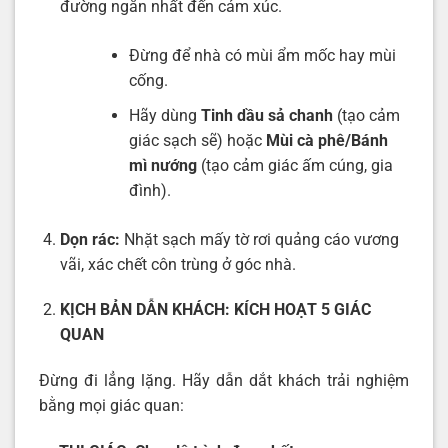
đường ngắn nhất đến cảm xúc.
Đừng để nhà có mùi ẩm mốc hay mùi
cống.
Hãy dùng
Tinh dầu sả chanh
(tạo cảm
giác sạch sẽ) hoặc
Mùi cà phê/Bánh
mì nướng
(tạo cảm giác ấm cúng, gia
đình).
Dọn rác:
Nhặt sạch mấy tờ rơi quảng cáo vương
vãi, xác chết côn trùng ở góc nhà.
KỊCH BẢN DẪN KHÁCH: KÍCH HOẠT 5 GIÁC
QUAN
Đừng đi lẳng lặng. Hãy dẫn dắt khách trải nghiệm
bằng mọi giác quan: