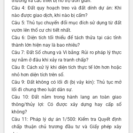
thường và các thiết bị hỗ trợ đơn giản.
Câu 4: Đất quy hoạch treo và đất dính dự án: Khi
nào được giao dịch, khi nào bị cấm?
Câu 5: Thủ tục chuyển đổi mục đích sử dụng từ đất
vườn lên thổ cư chi tiết nhất.
Câu 6: Diện tích tối thiểu để tách thửa tại các tỉnh
thành lớn hiện nay là bao nhiêu?
Câu 7: Đất Sổ chung và Vi bằng: Rủi ro pháp lý thực
sự nằm ở đâu khi xảy ra tranh chấp?
Câu 8: Cách xử lý khi diện tích thực tế lớn hơn hoặc
nhỏ hơn diện tích trên sổ.
Câu 9: Đất không có lối đi (bị vây kín): Thủ tục mở
lối đi chung theo luật dân sự.
Câu 10: Đất nằm trong hành lang an toàn giao
thông/thủy lợi: Có được xây dựng hay cấp sổ
không?
Câu 11: Pháp lý dự án 1/500: Kiểm tra Quyết định
chấp thuận chủ trương đầu tư và Giấy phép xây