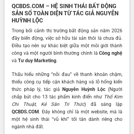
QCBDS.COM – HỆ SINH THÁI BẤT ĐỘNG
SẢN SỐ TOÀN DIỆN TỪ TÁC GIẢ NGUYỄN
HUỲNH LỘC
Trong bối cảnh thị trường bất động sản năm 2026
đầy biến động, việc sở hữu tài sản thôi là chưa đủ.
Điều tạo nên sự khác biệt giữa một môi giới thành
công và một người bình thường chính là
Công nghệ
và
Tư duy Marketing
.
Thấu hiểu những “nỗi đau” về thanh khoản chậm,
thiếu công cụ tiếp cận khách hàng và lỗ hổng kiến
thức pháp lý, tác giả
Nguyễn Huỳnh Lộc
(Người
chắp bút cho 13 tác phẩm kinh điển như
Thổ Kim
Chi Thuật
,
Kẻ Săn Tri Thức
) đã sáng lập
QCBDS.COM
. Đây không chỉ là một website, mà là
một hệ sinh thái “vũ khí” tối tân dành riêng cho
ngành nhà đất.