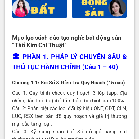
Mục lục sách đào tạo nghề bất động sản
“Thổ Kim Chi Thuật”
🏛️ PHẦN 1: PHÁP LÝ CHUYÊN SÂU &
THỦ TỤC HÀNH CHÍNH (Câu 1 – 40)
Chương 1.1: Soi Sổ & Điều Tra Quy Hoạch (15 câu)
Câu 1: Quy trình check quy hoạch 3 lớp (app, địa
chính, dân thổ địa) để đảm bảo độ chính xác 100%
Câu 2: Phân biệt các loại đất ký hiệu ONT, ODT, CLN,
LUC, RSX trên bản đồ quy hoạch và giá trị thương
mại của từng loại.
Câu 3: Kỹ năng nhận biết Sổ đỏ giả bằng mắt