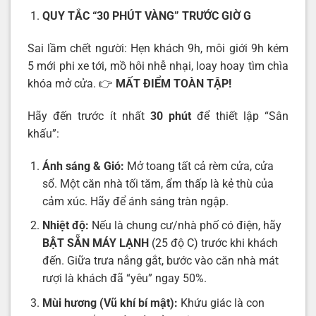
QUY TẮC “30 PHÚT VÀNG” TRƯỚC GIỜ G
Sai lầm chết người: Hẹn khách 9h, môi giới 9h kém
5 mới phi xe tới, mồ hôi nhễ nhại, loay hoay tìm chìa
khóa mở cửa. 👉
MẤT ĐIỂM TOÀN TẬP!
Hãy đến trước ít nhất
30 phút
để thiết lập “Sân
khấu”:
Ánh sáng & Gió:
Mở toang tất cả rèm cửa, cửa
sổ. Một căn nhà tối tăm, ẩm thấp là kẻ thù của
cảm xúc. Hãy để ánh sáng tràn ngập.
Nhiệt độ:
Nếu là chung cư/nhà phố có điện, hãy
BẬT SẴN MÁY LẠNH
(25 độ C) trước khi khách
đến. Giữa trưa nắng gắt, bước vào căn nhà mát
rượi là khách đã “yêu” ngay 50%.
Mùi hương (Vũ khí bí mật):
Khứu giác là con