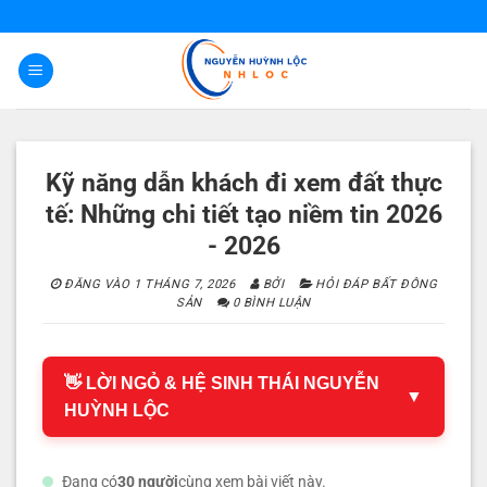
Bỏ
qua
nội
dung
Kỹ năng dẫn khách đi xem đất thực
tế: Những chi tiết tạo niềm tin 2026
- 2026
ĐĂNG VÀO
1 THÁNG 7, 2026
BỞI
HỎI ĐÁP BẤT ĐÔNG
SẢN
0 BÌNH LUẬN
👋 LỜI NGỎ & HỆ SINH THÁI NGUYỄN
▼
HUỲNH LỘC
Đang có
30 người
cùng xem bài viết này.