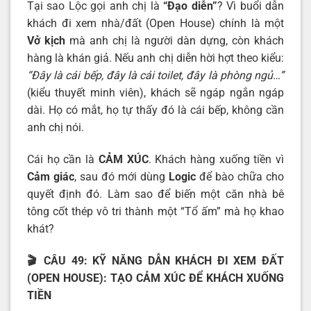
Tại sao Lộc gọi anh chị là
“Đạo diễn”
? Vì buổi dẫn
khách đi xem nhà/đất (Open House) chính là một
Vở kịch
mà anh chị là người dàn dựng, còn khách
hàng là khán giả. Nếu anh chị diễn hời hợt theo kiểu:
“Đây là cái bếp, đây là cái toilet, đây là phòng ngủ…”
(kiểu thuyết minh viên), khách sẽ ngáp ngắn ngáp
dài. Họ có mắt, họ tự thấy đó là cái bếp, không cần
anh chị nói.
Cái họ cần là
CẢM XÚC
. Khách hàng xuống tiền vì
Cảm giác
, sau đó mới dùng
Logic
để bào chữa cho
quyết định đó. Làm sao để biến một căn nhà bê
tông cốt thép vô tri thành một “Tổ ấm” mà họ khao
khát?
🎬
CÂU 49: KỸ NĂNG DẪN KHÁCH ĐI XEM ĐẤT
(OPEN HOUSE): TẠO CẢM XÚC ĐỂ KHÁCH XUỐNG
TIỀN