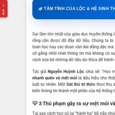
⚡
🌿 TÂM TÌNH CỦA LỘC & HỆ SINH T
AIO
Sai lầm lớn nhất của giáo dục truyền thống 
rỗng cần được đổ đầy dữ liệu. Chúng ta bị
toán học hay các đoạn văn dài dằng dặc mà 
cố gắng nhồi nhét thông tin mà không có sự 
cách xóa bỏ những dữ liệu dư thừa để tránh q
Tác giả
Nguyễn Huỳnh Lộc
chia sẻ: “Học m
nhanh quên và mệt mỏi
là dấu hiệu cho thấy
luật tự nhiên. Một
Sát thủ tri thức
thực thụ s
biến thông tin thành một phần của hệ thống t
💡 3 Thủ phạm gây ra sự mệt mỏi 
Tại sao cách học cũ lại “hành hạ” bộ não chú