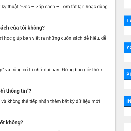
 kỹ thuật “Đọc – Gấp sách – Tóm tắt lại” hoặc dùng
T
 sách của tôi không?
 học giúp bạn viết ra những cuốn sách dễ hiểu, dễ
Y
p” và củng cố trí nhớ dài hạn. Đừng bao giờ thức
P
hì thông tin”?
 và không thể tiếp nhận thêm bất kỳ dữ liệu mới
I
iết không?