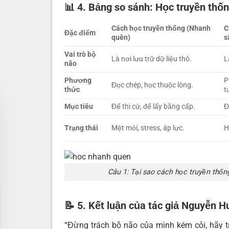
📊 4. Bảng so sánh: Học truyền thố
Cách học truyền thống (Nhanh
C
Đặc điểm
quên)
s
Vai trò bộ
Là nơi lưu trữ dữ liệu thô.
L
não
Phương
P
Đọc chép, học thuộc lòng.
thức
t
Mục tiêu
Để thi cử, để lấy bằng cấp.
Đ
Trạng thái
Mệt mỏi, stress, áp lực.
H
Câu 1: Tại sao cách học truyền thốn
📝 5. Kết luận của tác giả Nguyễn H
“Đừng trách bộ não của mình kém cỏi, hãy 