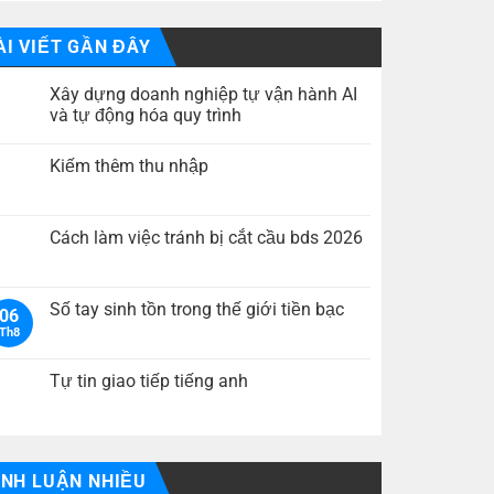
ÀI VIẾT GẦN ĐÂY
Xây dựng doanh nghiệp tự vận hành AI
và tự động hóa quy trình
Không
có
Kiếm thêm thu nhập
bình
luận
Không
ở
có
Xây
bình
dựng
luận
Cách làm việc tránh bị cắt cầu bds 2026
doanh
ở
nghiệp
Kiếm
Không
tự
thêm
có
vận
thu
bình
hành
nhập
luận
Số tay sinh tồn trong thế giới tiền bạc
AI
06
ở
và
Th8
Cách
Không
tự
làm
có
động
việc
bình
hóa
tránh
luận
Tự tin giao tiếp tiếng anh
quy
bị
ở
trình
cắt
Số
Không
cầu
tay
có
bds
sinh
bình
2026
tồn
luận
trong
ở
thế
Tự
ÌNH LUẬN NHIỀU
giới
tin