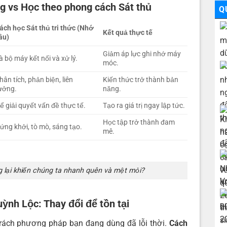
ng vs Học theo phong cách Sát thủ
Q
ách học Sát thủ tri thức (Nhớ
Kết quả thực tế
âu)
Giảm áp lực ghi nhớ máy
à bộ máy kết nối và xử lý.
móc.
hân tích, phản biện, liên
Kiến thức trở thành bản
ưởng.
năng.
ể giải quyết vấn đề thực tế.
Tạo ra giá trị ngay lập tức.
Học tập trở thành đam
ứng khởi, tò mò, sáng tạo.
mê.
g lại khiến chúng ta nhanh quên và mệt mỏi?
uỳnh Lộc: Thay đổi để tồn tại
trách phương pháp bạn đang dùng đã lỗi thời.
Cách