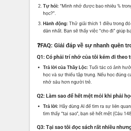
Tự hỏi:
“Mình nhớ được bao nhiêu % trong
học?”.
Hành động:
Thử giải thích 1 điều trong đ
dân nhất. Bạn sẽ thấy việc “cho đi” giúp b
❓FAQ: Giải đáp về sự nhanh quên tr
Q1: Có phải trí nhớ của tôi kém đi theo 
Trả lời của Thầy Lộc:
Tuổi tác có ảnh hưở
học và sự thiếu tập trung. Nếu học đúng c
nhớ sâu hơn người trẻ.
Q2: Làm sao để hết mệt mỏi khi phải h
Trả lời:
Hãy dùng AI để tìm ra sự liên quan
tìm thấy “tại sao”, bạn sẽ hết mệt (Câu 148
Q3: Tại sao tôi đọc sách rất nhiều như