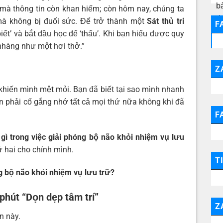
 mà thông tin còn khan hiếm; còn hôm nay, chúng ta
mà không bị đuối sức. Để trở thành một
Sát thủ tri
F
iết’ và bắt đầu học để ‘thấu’. Khi bạn hiểu được quy
 nhàng như một hơi thở.”
Z
hiến mình mệt mỏi. Bạn đã biết tại sao mình nhanh
ần phải cố gắng nhớ tất cả mọi thứ nữa không khi đã
F
 gì trong việc giải phóng bộ não khỏi nhiệm vụ lưu
 hai cho chính mình.
T
óng bộ não khỏi nhiệm vụ lưu trữ?
 phút “Dọn dẹp tâm trí”
Z
n này.