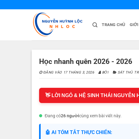
Bỏ
qua
nội
TRANG CHỦ
GIỚI
dung
Học nhanh quên 2026 - 2026
ĐĂNG VÀO
17 THÁNG 3, 2026
BỞI
SÁT THỦ TR
👋 LỜI NGỎ & HỆ SINH THÁI NGUYỄN
Đang có
26 người
cùng xem bài viết này.
🤖 AI TÓM TẮT THỰC CHIẾN: