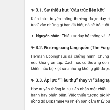
✨ 3.1. Sự thiếu hụt “Cấu trúc liên kết”
Kiến thức truyền thống thường được dạy rờ
treo” vào những gì bạn đã biết, nó sẽ trôi tuộ
Nguyên nhân:
Thiếu tư duy hệ thống và li
✨ 3.2. Đường cong lãng quên (The Forg
Herman Ebbinghaus đã chứng minh: Chúng t
nếu không ôn tập. Cách học cũ thường dồn v
khiến não bộ kiệt sức nhưng không giữ được 
✨ 3.3. Áp lực “Tiêu thụ” thay vì “Sáng t
Học truyền thống là sự tiếp nhận một chiều
hành hay phản biện. Việc thiếu tương tác kh
nồng độ Dopamine và khiến bạn cảm thấy bu