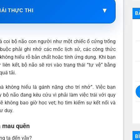
▼
HÁI THỰC THI
B
là coi bộ não con người như một chiếc ổ cứng trống
 buộc phải ghi nhớ các mốc lịch sử, các công thức
không hiểu rõ bản chất hoặc tính ứng dụng. Khi bạn
liên kết, bộ não sẽ rơi vào trạng thái “tự vệ” bằng
uá tải.
à không hiểu là gánh nặng cho trí nhớ”. Việc bạn
 bộ não đang kêu cứu vì phải làm việc trái với quy
ẽ không bao giờ học vẹt; họ tìm kiếm sự kết nối và
ư duy.
và mau quên
B
ng ta đến vậy?