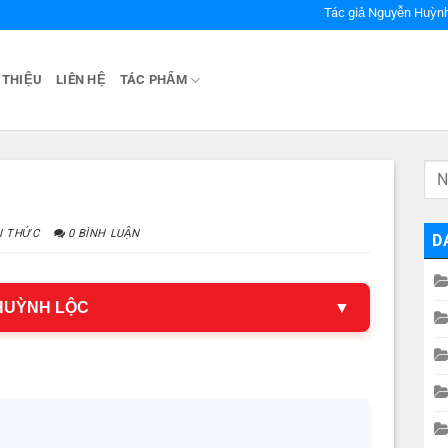
Tác giả Nguyễn Huỳn
 THIỆU
LIÊN HỆ
TÁC PHẨM
I THỨC
0 BÌNH LUẬN
D
 HUỲNH LỘC
▼