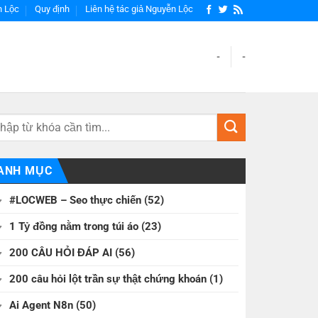
h Lộc
Quy định
Liên hệ tác giả Nguyễn Lộc
-
-
ANH MỤC
#LOCWEB – Seo thực chiến
(52)
1 Tỷ đồng nằm trong túi áo
(23)
200 CÂU HỎI ĐÁP AI
(56)
200 câu hỏi lột trần sự thật chứng khoán
(1)
Ai Agent N8n
(50)