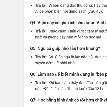
Trả lời:
Vì bạn đang đọc thụ động. Hãy thử
AI để phản biện nội dung sách (Câu 40).
Q4: Việc này có giúp ích cho dự án Viết
Trả lời:
Chắc chắn! Hiểu được tâm lý người
nhớ và không gây mệt mỏi cho độc giả.
Q5: Ngủ có giúp nhớ lâu hơn không?
Trả lời:
Có. Giấc ngủ là lúc não bộ “dọn dẹ
xuyên đêm để nhồi nhét.
Q6: Làm sao để biết mình đang bị “béo p
Trả lời:
Khi bạn cảm thấy đau đầu, cáu gắt
nào. Đó là lúc cần “thanh lọc” (Câu 131).
Q7: Học bằng hình ảnh có tốt hơn chữ v