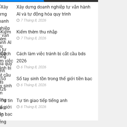
tiền
giao
Xây dựng doanh nghiệp tự vận hành
bạc
tiếp
tiếng
AI và tự động hóa quy trình
anh
7 Tháng 8, 2026
Kiếm thêm thu nhập
7 Tháng 8, 2026
Cách làm việc tránh bị cắt cầu bds
2026
6 Tháng 8, 2026
Số tay sinh tồn trong thế giới tiền bạc
6 Tháng 8, 2026
Tự tin giao tiếp tiếng anh
6 Tháng 8, 2026