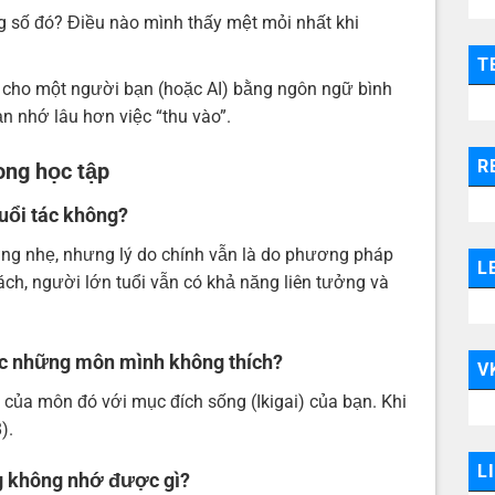
 số đó? Điều nào mình thấy mệt mỏi nhất khi
T
ó cho một người bạn (hoặc AI) bằng ngôn ngữ bình
ạn nhớ lâu hơn việc “thu vào”.
R
ong học tập
tuổi tác không?
ng nhẹ, nhưng lý do chính vẫn là do phương pháp
L
ách, người lớn tuổi vẫn có khả năng liên tưởng và
ọc những môn mình không thích?
V
 của môn đó với mục đích sống (Ikigai) của bạn. Khi
).
L
ng không nhớ được gì?