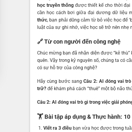
học truyền thống
được thiết kế cho thời đại
cần học cách bơi giữa đại dương dữ liệu 
thức
, bạn phải dũng cảm từ bỏ việc học để ‘b
luật của sự ghi nhớ, việc học sẽ trở nên nhẹ
🔗 Từ con người đến công nghệ
Chúc mừng bạn đã nhận diện được “kẻ thù” k
quên. Vậy trong kỷ nguyên số, chúng ta có c
có sự hỗ trợ của công nghệ?
Hãy cùng bước sang
Câu 2: AI đóng vai trò
trữ?
để khám phá cách “thuê” một bộ não thứ
Câu 2: AI đóng vai trò gì trong việc giải ph
🏋️ Bài tập áp dụng & Thực hành: 10
Viết ra 3 điều
bạn vừa học được trong tuầ