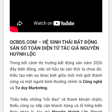
QCBDS.COM – HỆ SINH THÁI BẤT ĐỘNG
SẢN SỐ TOÀN DIỆN TỪ TÁC GIẢ NGUYỄN
HUỲNH LỘC
Trong bối cảnh thị trường bất động sản năm 2026
đầy biến động, việc sở hữu tài sản thôi là chưa đủ.
Điều tạo nên sự khác biệt giữa một môi giới thành
công và một người bình thường chính là
Công nghệ
và
Tư duy Marketing
.
Thấu hiểu những “nỗi đau” về thanh khoản chậm,
thiếu công cụ tiếp cận khách hàng và lỗ hổng kiến
thức pháp lý, tác giả
Nguyễn Huỳnh Lộc
(Người