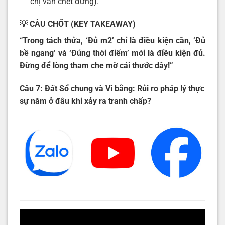
chị vẫn chết đứng).
💡
CÂU CHỐT (KEY TAKEAWAY)
“Trong tách thửa, ‘Đủ m2’ chỉ là điều kiện cần, ‘Đủ
bề ngang’ và ‘Đúng thời điểm’ mới là điều kiện đủ.
Đừng để lòng tham che mờ cái thước dây!”
Câu 7: Đất Sổ chung và Vi bằng: Rủi ro pháp lý thực
sự nằm ở đâu khi xảy ra tranh chấp?