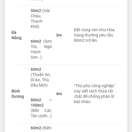
50m2
(Hải
Châu,
Thanh
Khê)
Đất vùng ven như Hòa
Đà
3m
Vang thường yêu cầu
Nẵng
80m2 trở lên.
60m2
(Sơn
Trà, Ngũ
Hành
Sơn…)
60m2
(Thuận An,
Dĩ An, Thủ
Dầu Một)
“Thủ phủ công nghiệp”
Bình
này siết tách thửa rất
4m
Dương
chặt để chống phân lô
80m2 –
bát nháo.
100m2
(Bến Cát,
Tân Uyên…)
60m2
(Biên