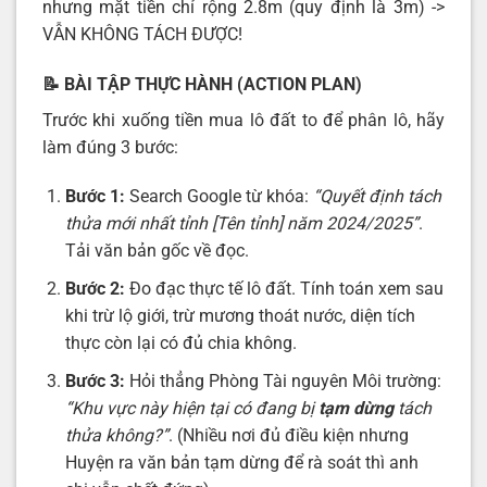
nhưng mặt tiền chỉ rộng 2.8m (quy định là 3m) ->
VẪN KHÔNG TÁCH ĐƯỢC!
📝
BÀI TẬP THỰC HÀNH (ACTION PLAN)
Trước khi xuống tiền mua lô đất to để phân lô, hãy
làm đúng 3 bước:
Bước 1:
Search Google từ khóa:
“Quyết định tách
thửa mới nhất tỉnh [Tên tỉnh] năm 2024/2025”
.
Tải văn bản gốc về đọc.
Bước 2:
Đo đạc thực tế lô đất. Tính toán xem sau
khi trừ lộ giới, trừ mương thoát nước, diện tích
thực còn lại có đủ chia không.
Bước 3:
Hỏi thẳng Phòng Tài nguyên Môi trường:
“Khu vực này hiện tại có đang bị
tạm dừng
tách
thửa không?”
. (Nhiều nơi đủ điều kiện nhưng
Huyện ra văn bản tạm dừng để rà soát thì anh