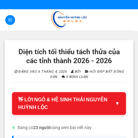
Bỏ
qua
nội
dung
Diện tích tối thiểu tách thửa của
các tỉnh thành 2026 - 2026
ĐĂNG VÀO
6 THÁNG 4, 2026
BỞI
HỎI ĐÁP BẤT ĐÔNG
SẢN
0 BÌNH LUẬN
👋 LỜI NGỎ & HỆ SINH THÁI NGUYỄN
▼
HUỲNH LỘC
Đang có
23 người
cùng xem bài viết này.