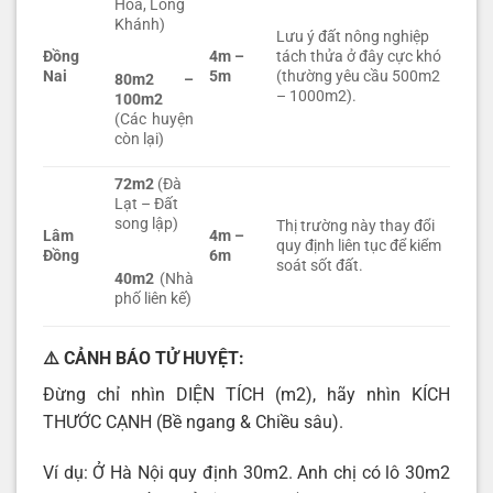
Hòa, Long
Khánh)
Lưu ý đất nông nghiệp
Đồng
4m –
tách thửa ở đây cực khó
Nai
5m
(thường yêu cầu 500m2
80m2 –
– 1000m2).
100m2
(Các huyện
còn lại)
72m2
(Đà
Lạt – Đất
song lập)
Thị trường này thay đổi
Lâm
4m –
quy định liên tục để kiểm
Đồng
6m
soát sốt đất.
40m2
(Nhà
phố liên kế)
⚠️ CẢNH BÁO TỬ HUYỆT:
Đừng chỉ nhìn DIỆN TÍCH (m2), hãy nhìn KÍCH
THƯỚC CẠNH (Bề ngang & Chiều sâu).
Ví dụ: Ở Hà Nội quy định 30m2. Anh chị có lô 30m2