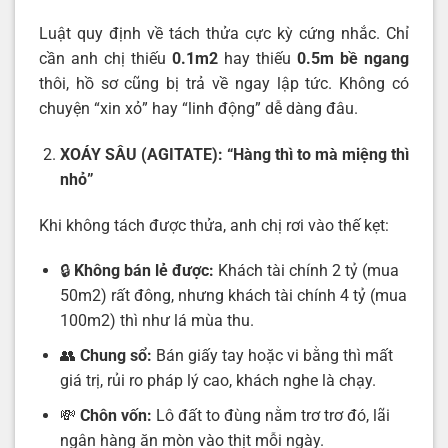
Luật quy định về tách thửa cực kỳ cứng nhắc. Chỉ
cần anh chị thiếu
0.1m2
hay thiếu
0.5m bề ngang
thôi, hồ sơ cũng bị trả về ngay lập tức. Không có
chuyện “xin xỏ” hay “linh động” dễ dàng đâu.
XOÁY SÂU (AGITATE): “Hàng thì to mà miệng thì
nhỏ”
Khi không tách được thửa, anh chị rơi vào thế kẹt:
🔒
Không bán lẻ được:
Khách tài chính 2 tỷ (mua
50m2) rất đông, nhưng khách tài chính 4 tỷ (mua
100m2) thì như lá mùa thu.
👥
Chung sổ:
Bán giấy tay hoặc vi bằng thì mất
giá trị, rủi ro pháp lý cao, khách nghe là chạy.
💸
Chôn vốn:
Lô đất to đùng nằm trơ trơ đó, lãi
ngân hàng ăn mòn vào thịt mỗi ngày.