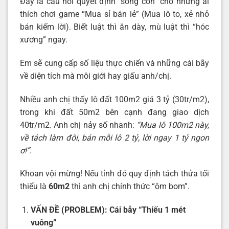
Đây là câu hỏi quyết định “sống còn” cho những ai
thích chơi game “Mua sỉ bán lẻ” (Mua lô to, xẻ nhỏ
bán kiếm lời). Biết luật thì ăn dày, mù luật thì “hóc
xương” ngay.
Em sẽ cung cấp số liệu thực chiến và những cái bẫy
về diện tích mà môi giới hay giấu anh/chị.
Nhiều anh chị thấy lô đất 100m2 giá 3 tỷ (30tr/m2),
trong khi đất 50m2 bên cạnh đang giao dịch
40tr/m2. Anh chị nảy số nhanh:
“Mua lô 100m2 này,
về tách làm đôi, bán mỗi lô 2 tỷ, lời ngay 1 tỷ ngon
ơ!”
.
Khoan vội mừng! Nếu tỉnh đó quy định tách thửa tối
thiểu là
60m2
thì anh chị chính thức “ôm bom”.
VẤN ĐỀ (PROBLEM): Cái bẫy “Thiếu 1 mét
vuông”