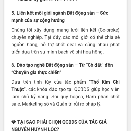
5. Liên kết môi giới ngành Bất động sản – Sức
mạnh của sự cộng hưởng
Chúng tôi xây dựng mạng lưới liên kết (Co-broke)
chuyên nghiệp. Tại đây, các môi giới có thể chia sẻ
nguồn hàng, hỗ trợ chốt deal và cùng nhau phát
triển dựa trên sự minh bạch về phí hoa hồng.
6. Đào tạo nghề Bất động sản – Từ “Cò đất” đến
“Chuyên gia thực chiến”
Dựa trên tinh túy của tác phẩm
“Thổ Kim Chi
Thuật”
, các khóa đào tạo tại QCBDS giúp học viên
làm chủ kỹ năng: Soi quy hoạch, Đàm phán chốt
sale, Marketing số và Quản trị rủi ro pháp lý.
💎 TẠI SAO PHẢI CHỌN QCBDS CỦA TÁC GIẢ
NGUYỄN HUỲNH LỘC?