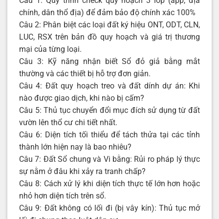
Câu 1: Quy trình check quy hoạch 3 lớp (app, địa
chính, dân thổ địa) để đảm bảo độ chính xác 100%
Câu 2: Phân biệt các loại đất ký hiệu ONT, ODT, CLN,
LUC, RSX trên bản đồ quy hoạch và giá trị thương
mại của từng loại.
Câu 3: Kỹ năng nhận biết Sổ đỏ giả bằng mắt
thường và các thiết bị hỗ trợ đơn giản.
Câu 4: Đất quy hoạch treo và đất dính dự án: Khi
nào được giao dịch, khi nào bị cấm?
Câu 5: Thủ tục chuyển đổi mục đích sử dụng từ đất
vườn lên thổ cư chi tiết nhất.
Câu 6: Diện tích tối thiểu để tách thửa tại các tỉnh
thành lớn hiện nay là bao nhiêu?
Câu 7: Đất Sổ chung và Vi bằng: Rủi ro pháp lý thực
sự nằm ở đâu khi xảy ra tranh chấp?
Câu 8: Cách xử lý khi diện tích thực tế lớn hơn hoặc
nhỏ hơn diện tích trên sổ.
Câu 9: Đất không có lối đi (bị vây kín): Thủ tục mở