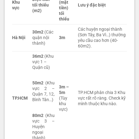
Khu
(mặt
tối thiểu
Lưu ý đặc biệt
vực
tiền)
(m2)
tối
thiểu
Các huyện ngoại thành
30m2
(Các
(Sơn Tây, Ba Vì…) thường
Hà Nội
quận nội
3m
yêu cầu cao hơn (40-
thành)
60m2).
36m2
(Khu
vực 1 –
Quận cũ)
50m2
(Khu
3m –
vực 2 –
5m
TP.HCM phân chia 3 Khu
Quận 7, 12,
TP.HCM
(Tùy
vực rất rõ ràng. Check kỹ
Bình Tân…)
khu
mình thuộc khu nào.
vực)
80m2
(Khu
vực 3 –
Huyện
ngoại
thành)