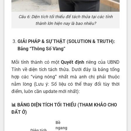
Câu 6: Diện tích tối thiểu để tách thửa tại các tỉnh
thành lớn hiện nay là bao nhiêu?
GIẢI PHÁP & SỰ THẬT (SOLUTION & TRUTH):
Bảng “Thông Số Vàng”
Mỗi tỉnh thành có một
Quyết định
riêng của UBND
Tỉnh về diện tích tách thửa. Dưới đây là bảng tổng
hợp các “vùng nóng” nhất mà anh chị phải thuộc
nằm lòng (Lưu ý: Số liệu có thể thay đổi tùy thời
điểm, luôn cần update mới nhất):
📊
BẢNG DIỆN TÍCH TỐI THIỂU (THAM KHẢO CHO
ĐẤT Ở)
Bề
ngang
Diện tích