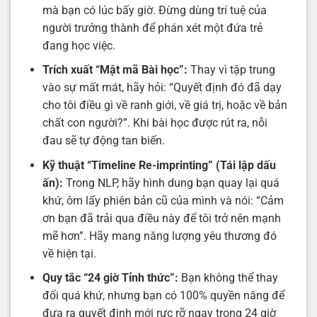
mà bạn có lúc bấy giờ. Đừng dùng trí tuệ của
người trưởng thành để phán xét một đứa trẻ
đang học việc.
Trích xuất “Mật mã Bài học”:
Thay vì tập trung
vào sự mất mát, hãy hỏi: “Quyết định đó đã dạy
cho tôi điều gì về ranh giới, về giá trị, hoặc về bản
chất con người?”. Khi bài học được rút ra, nỗi
đau sẽ tự động tan biến.
Kỹ thuật “Timeline Re-imprinting” (Tái lập dấu
ấn):
Trong NLP, hãy hình dung bạn quay lại quá
khứ, ôm lấy phiên bản cũ của mình và nói: “Cảm
ơn bạn đã trải qua điều này để tôi trở nên mạnh
mẽ hơn”. Hãy mang năng lượng yêu thương đó
về hiện tại.
Quy tắc “24 giờ Tỉnh thức”:
Bạn không thể thay
đổi quá khứ, nhưng bạn có 100% quyền năng để
đưa ra quyết định mới rực rỡ ngay trong 24 giờ