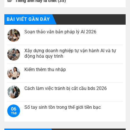
Tiếng anh hay là chết
(35)
BÀI VIẾT GẦN ĐÂY
Soạn thảo văn bản pháp lý AI 2026
Không
có
bình
luận
Xây dựng doanh nghiệp tự vận hành AI và tự
ở
động hóa quy trình
Soạn
thảo
Không
văn
có
bản
Kiếm thêm thu nhập
bình
pháp
luận
lý
Không
ở
AI
có
Xây
2026
bình
dựng
luận
Cách làm việc tránh bị cắt cầu bds 2026
doanh
ở
nghiệp
Kiếm
Không
tự
thêm
có
vận
thu
bình
hành
nhập
luận
Số tay sinh tồn trong thế giới tiền bạc
AI
06
ở
và
Th8
Cách
Không
tự
làm
có
động
việc
bình
hóa
tránh
luận
quy
bị
ở