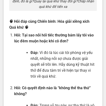
định, đó là gì?Quay lại quá khứ thay đổi gì?Chấp nhận
quá khứ để tiến xa
🧠 Hỏi đáp cùng Chiến binh: Hóa giải xiềng xích
Quá khứ
🧠
Hỏi:
Tại sao nỗi hối tiếc thường bám lấy tôi vào
lúc đêm muộn hoặc khi cô đơn?
Đáp:
Vì đó là lúc cái tôi phòng vệ yếu
nhất, những nỗi sợ chưa được giải
quyết sẽ trồi lên. Hãy dùng kỹ thuật hít
thở để đưa tâm trí về hiện tại thay vì
trôi về quá khứ.
Hỏi:
Có quyết định nào là “không thể tha thứ”
không?
Đáp:
Trong vũ trụ này, sự tha thứ là vô