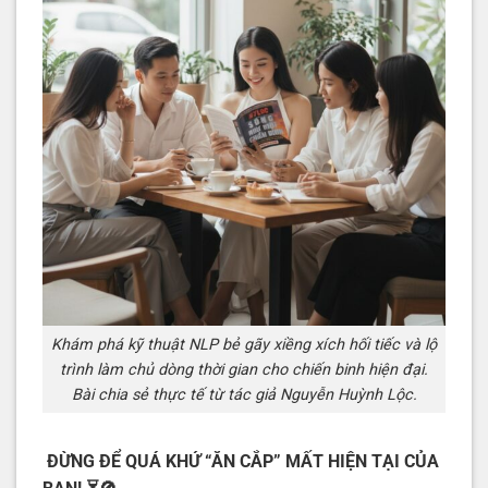
Khám phá kỹ thuật NLP bẻ gãy xiềng xích hối tiếc và lộ
trình làm chủ dòng thời gian cho chiến binh hiện đại.
Bài chia sẻ thực tế từ tác giả Nguyễn Huỳnh Lộc.
ĐỪNG ĐỂ QUÁ KHỨ “ĂN CẮP” MẤT HIỆN TẠI CỦA