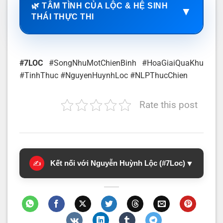
🌿 TÂM TÌNH CỦA LỘC & HỆ SINH
▼
THÁI THỰC THI
#7LOC
#SongNhuMotChienBinh #HoaGiaiQuaKhu
#TinhThuc #NguyenHuynhLoc #NLPThucChien
Rate this post
Kết nối với Nguyễn Huỳnh Lộc (#7Loc)
▼
✍️