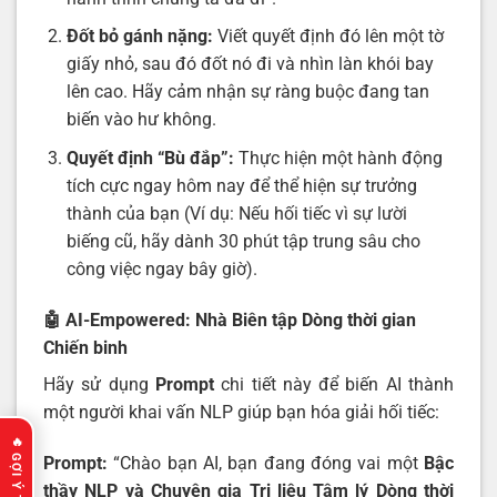
Đốt bỏ gánh nặng:
Viết quyết định đó lên một tờ
giấy nhỏ, sau đó đốt nó đi và nhìn làn khói bay
lên cao. Hãy cảm nhận sự ràng buộc đang tan
biến vào hư không.
Quyết định “Bù đắp”:
Thực hiện một hành động
tích cực ngay hôm nay để thể hiện sự trưởng
thành của bạn (Ví dụ: Nếu hối tiếc vì sự lười
biếng cũ, hãy dành 30 phút tập trung sâu cho
công việc ngay bây giờ).
🤖 AI-Empowered: Nhà Biên tập Dòng thời gian
Chiến binh
Hãy sử dụng
Prompt
chi tiết này để biến AI thành
một người khai vấn NLP giúp bạn hóa giải hối tiếc:
Prompt:
“Chào bạn AI, bạn đang đóng vai một
Bậc
thầy NLP và Chuyên gia Trị liệu Tâm lý Dòng thời