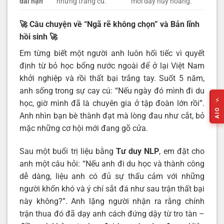
dài hạn
những trang cũ.
mới đầy huy hoàng.
🚀 Câu chuyện về “Ngã rẽ không chọn” và Bản lĩnh
hồi sinh
🚀
Em từng biết một người anh luôn hối tiếc vì quyết
định từ bỏ học bổng nước ngoài để ở lại Việt Nam
khởi nghiệp và rồi thất bại trắng tay. Suốt 5 năm,
anh sống trong sự cay cú: “Nếu ngày đó mình đi du
⚡
học, giờ mình đã là chuyên gia ở tập đoàn lớn rồi”.
AIO
Anh nhìn bạn bè thành đạt mà lòng đau như cắt, bỏ
mặc những cơ hội mới đang gõ cửa.
Sau một buổi trị liệu bằng
Tư duy NLP
, em đặt cho
anh một câu hỏi: “Nếu anh đi du học và thành công
dễ dàng, liệu anh có đủ sự thấu cảm với những
người khốn khó và ý chí sắt đá như sau trận thất bại
này không?”. Anh lặng người nhận ra rằng chính
trận thua đó đã dạy anh cách đứng dậy từ tro tàn –