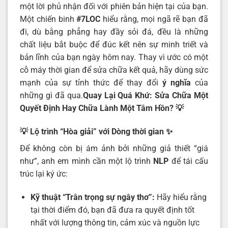
một lời phủ nhận đối với phiên bản hiện tại của bạn.
Một chiến binh
#7LOC
hiểu rằng, mọi ngã rẽ bạn đã
đi, dù bằng phẳng hay đầy sỏi đá, đều là những
chất liệu bắt buộc để đúc kết nên sự minh triết và
bản lĩnh của bạn ngày hôm nay. Thay vì ước có một
cỗ máy thời gian để sửa chữa kết quả, hãy dùng sức
mạnh của sự tỉnh thức để thay đổi
ý nghĩa
của
những gì đã qua.
Quay Lại Quá Khứ
: Sửa Chữa Một
Quyết Định Hay Chữa Lành Một Tâm Hồn?
💡
💡 Lộ trình “Hòa giải” với Dòng thời gian
✨
Để không còn bị ám ảnh bởi những giả thiết “giá
như”, anh em mình cần một lộ trình
NLP
để tái cấu
trúc lại ký ức:
Kỹ thuật “Trân trọng sự ngây thơ”:
Hãy hiểu rằng
tại thời điểm đó, bạn đã đưa ra quyết định tốt
nhất với lượng thông tin, cảm xúc và nguồn lực