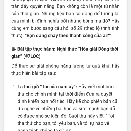
tràn đầy quyền năng. Bạn không còn là một tù nhân
của thời gian. Nhưng liệu bạn có đang để tương lai
của mình bị định nghĩa bởi những bóng ma đó? Hãy
cùng em bước sang câu hỏi số 29 (theo lộ trình tỉnh
thức):
“
Bạn đang chạy theo thành công của ai
?”
.
📝 Bài tập thực hành: Nghi thức “Hòa giải Dòng thời
gian” (#7LOC)
Để thực sự giải phóng năng lượng từ quá khứ, hãy
thực hiện bài tập sau:
Lá thư gửi “Tôi của năm ấy”:
Hãy viết một bức
thư cho chính mình tại thời điểm đưa ra quyết
định khiến bạn hối tiếc. Hãy kể cho phiên bản cũ
đó nghe về những bài học và sức mạnh bạn đã
có được nhờ sự kiện đó. Cuối thư hãy viết: “Tôi
tha thứ cho bạn, tôi yêu bạn, và tôi tự hào về
hành trình chúng ta đã đi”.