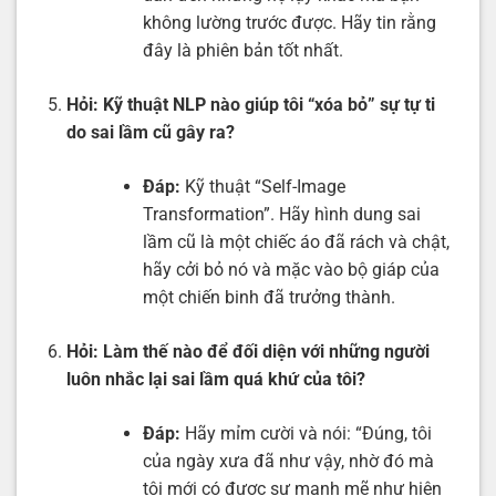
không lường trước được. Hãy tin rằng
đây là phiên bản tốt nhất.
Hỏi:
Kỹ thuật NLP nào giúp tôi “xóa bỏ” sự tự ti
do sai lầm cũ gây ra?
Đáp:
Kỹ thuật “Self-Image
Transformation”. Hãy hình dung sai
lầm cũ là một chiếc áo đã rách và chật,
hãy cởi bỏ nó và mặc vào bộ giáp của
một chiến binh đã trưởng thành.
Hỏi:
Làm thế nào để đối diện với những người
luôn nhắc lại sai lầm quá khứ của tôi?
Đáp:
Hãy mỉm cười và nói: “Đúng, tôi
của ngày xưa đã như vậy, nhờ đó mà
tôi mới có được sự mạnh mẽ như hiện