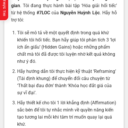
🔥 GỢI Ý THỰC THI
gian
. Tôi đang thực hành bài tập ‘Hóa giải hối tiếc’
từ hệ thống
#7LOC
của
Nguyễn Huỳnh Lộc
. Hãy hỗ
trợ tôi:
Tôi sẽ mô tả về một quyết định trong quá khứ
khiến tôi hối tiếc. Bạn hãy giúp tôi phân tích 3 ‘lợi
ích ẩn giấu’ (Hidden Gains) hoặc những phẩm
chất mà tôi đã được tôi luyện nhờ kết quả không
như ý đó.
Hãy hướng dẫn tôi thực hiện kỹ thuật ‘Reframing’
(Tái định khung) để chuyển đổi câu chuyện từ
‘Thất bại đau đớn’ thành ‘Khóa học đắt giá của
sự vĩ đại’.
Hãy thiết kế cho tôi 1 lời khẳng định (Affirmation)
sắc bén để tôi tự nhắc mình về quyền năng kiến
tạo tương lai mỗi khi tâm trí muốn quay lại quá
khứ.