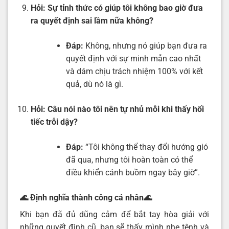
Hỏi:
Sự tỉnh thức có giúp tôi không bao giờ đưa
ra quyết định sai lầm nữa không?
Đáp:
Không, nhưng nó giúp bạn đưa ra
quyết định với sự minh mẫn cao nhất
và dám chịu trách nhiệm 100% với kết
quả, dù nó là gì.
Hỏi:
Câu nói nào tôi nên tự nhủ mỗi khi thấy hối
tiếc trỗi dậy?
Đáp:
“Tôi không thể thay đổi hướng gió
đã qua, nhưng tôi hoàn toàn có thể
điều khiển cánh buồm ngay bây giờ”.
🌊 Định nghĩa thành công cá nhân
🌊
Khi bạn đã đủ dũng cảm để bắt tay hòa giải với
những quyết định cũ, bạn sẽ thấy mình nhẹ tênh và