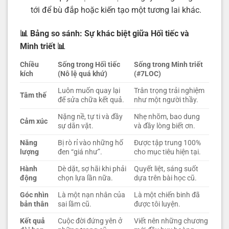
tới để bù đắp hoặc kiến tạo một tương lai khác.
📊 Bảng so sánh: Sự khác biệt giữa Hối tiếc và
Minh triết
📊
Chiều
Sống trong Hối tiếc
Sống trong Minh triết
kích
(Nô lệ quá khứ)
(#7LOC)
Luôn muốn quay lại
Trân trọng trải nghiệm
Tâm thế
để sửa chữa kết quả.
như một người thầy.
Nặng nề, tự ti và đầy
Nhẹ nhõm, bao dung
Cảm xúc
sự dằn vặt.
và đầy lòng biết ơn.
Năng
Bị rò rỉ vào những hố
Được tập trung 100%
lượng
đen “giá như”.
cho mục tiêu hiện tại.
Hành
Dè dặt, sợ hãi khi phải
Quyết liệt, sáng suốt
động
chọn lựa lần nữa.
dựa trên bài học cũ.
Góc nhìn
Là một nạn nhân của
Là một chiến binh đã
bản thân
sai lầm cũ.
được tôi luyện.
Kết quả
Cuộc đời đứng yên ở
Viết nên những chương