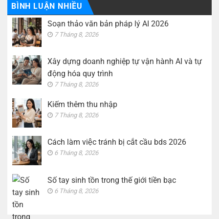
trình
cắt
Số
BÌNH LUẬN NHIỀU
cầu
tay
bds
sinh
Soạn thảo văn bản pháp lý AI 2026
2026
tồn
trong
7 Tháng 8, 2026
thế
giới
tiền
bạc
Xây dựng doanh nghiệp tự vận hành AI và tự
động hóa quy trình
7 Tháng 8, 2026
Kiếm thêm thu nhập
7 Tháng 8, 2026
Cách làm việc tránh bị cắt cầu bds 2026
6 Tháng 8, 2026
Số tay sinh tồn trong thế giới tiền bạc
6 Tháng 8, 2026