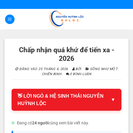
Bỏ
qua
nội
dung
Chấp nhận quá khứ để tiến xa -
2026
ĐĂNG VÀO
25 THÁNG 4, 2026
BỞI
SỐNG NHƯ MỘT
CHIẾN BINH
0 BÌNH LUẬN
👋 LỜI NGỎ & HỆ SINH THÁI NGUYỄN
▼
HUỲNH LỘC
Đang có
24 người
cùng xem bài viết này.