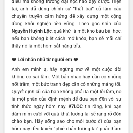
điều mà không trường đại học nào dạy được. Hiện
tại, anh đã dùng chính sự “thất bại” cũ làm câu
chuyện truyền cảm hứng để xây dựng một cộng
đồng khởi nghiệp bền vững. Theo góc nhìn của
Nguyễn Huỳnh Lộc
, quá khứ là một kho báu bài học,
nếu bạn không biết cách mở khóa, bạn sẽ mãi chỉ
thấy nó là một hòm sắt nặng trĩu.
❤️ Lời nhắn nhủ từ người em
❤️
Anh em mình ạ, hãy ngừng mơ về một cuộc đời
không có sai lầm. Một bản nhạc hay cần có những
nốt trầm, một bức tranh đẹp cần có những mảng tối.
Quyết định cũ của bạn không phải là một lỗi lầm, nó
là một phần của định mệnh để đưa bạn đến với sự
tỉnh thức ngày hôm nay.
#7LOC
tin rằng, khi bạn
dám mỉm cười với quá khứ, tương lai sẽ rạng rỡ đón
chào bạn. Hãy sống sao cho mỗi bước đi của bạn
hôm nay đều khiến “phiên bản tương lai” phải thầm