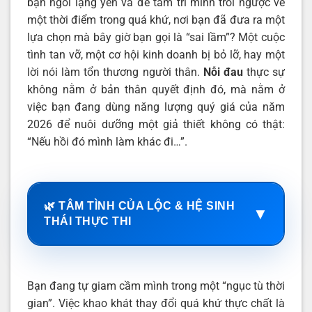
bạn ngồi lặng yên và để tâm trí mình trôi ngược về
một thời điểm trong quá khứ, nơi bạn đã đưa ra một
lựa chọn mà bây giờ bạn gọi là “sai lầm”? Một cuộc
tình tan vỡ, một cơ hội kinh doanh bị bỏ lỡ, hay một
lời nói làm tổn thương người thân.
Nỗi đau
thực sự
không nằm ở bản thân quyết định đó, mà nằm ở
việc bạn đang dùng năng lượng quý giá của năm
2026 để nuôi dưỡng một giả thiết không có thật:
“Nếu hồi đó mình làm khác đi…”.
🌿 TÂM TÌNH CỦA LỘC & HỆ SINH
▼
THÁI THỰC THI
Bạn đang tự giam cầm mình trong một “ngục tù thời
gian”. Việc khao khát thay đổi quá khứ thực chất là